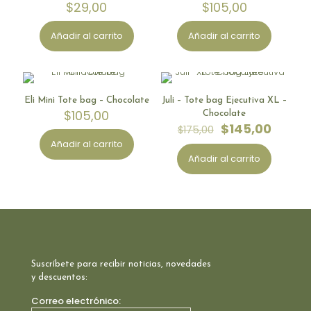
$
29,00
$
105,00
Añadir al carrito
Añadir al carrito
Limited Stock
-
17
%
Eli Mini Tote bag – Chocolate
Juli – Tote bag Ejecutiva XL –
EN OFERTA
$
105,00
Chocolate
El
El
$
145,00
$
175,00
precio
precio
Añadir al carrito
original
actual
Añadir al carrito
era:
es:
$175,00.
$145,0
Suscríbete para recibir noticias, novedades
y descuentos:
Correo electrónico: