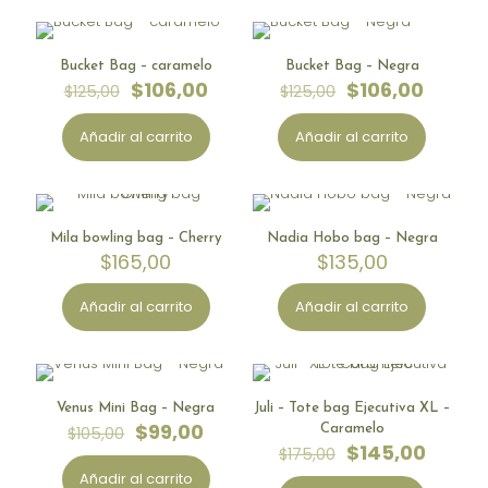
-
15
%
-
15
%
Bucket Bag – caramelo
Bucket Bag – Negra
EN OFERTA
EN OFERTA
El
El
El
El
$
106,00
$
106,00
$
125,00
$
125,00
precio
precio
precio
precio
original
actual
original
actual
Añadir al carrito
Añadir al carrito
era:
es:
era:
es:
$125,00.
$106,00.
$125,00.
$106,00
Limited Stock
Limited Stock
Mila bowling bag – Cherry
Nadia Hobo bag – Negra
$
165,00
$
135,00
Añadir al carrito
Añadir al carrito
-
6
%
-
17
%
Venus Mini Bag – Negra
Juli – Tote bag Ejecutiva XL –
EN OFERTA
EN OFERTA
El
El
$
99,00
Caramelo
$
105,00
precio
precio
El
El
$
145,00
$
175,00
original
actual
precio
precio
Añadir al carrito