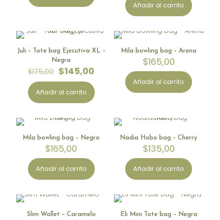
era:
es:
original
actual
Añadir al carrito
$105,00.
$99,00.
era:
es:
$175,00.
$145,0
-
17
%
Limited Stock
Juli – Tote bag Ejecutiva XL –
Mila bowling bag – Arena
EN OFERTA
$
165,00
Negra
El
El
$
145,00
$
175,00
precio
precio
Añadir al carrito
original
actual
Añadir al carrito
era:
es:
$175,00.
$145,00.
Limited Stock
Limited Stock
Mila bowling bag – Negro
Nadia Hobo bag – Cherry
$
165,00
$
135,00
Añadir al carrito
Añadir al carrito
Limited Stock
Limited Stock
Slim Wallet – Caramelo
Eli Mini Tote bag – Negra