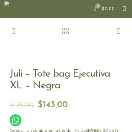
0
$0,00
Juli – Tote bag Ejecutiva
XL – Negra
El
El
$
145,00
$
175,00
precio
precio
original
actual
era:
es:
Queda 1 disponible en la tienda
THE DESIGNERS SOCIETY