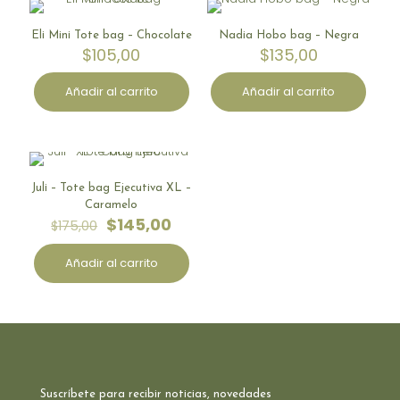
Eli Mini Tote bag – Chocolate
Nadia Hobo bag – Negra
$
105,00
$
135,00
Añadir al carrito
Añadir al carrito
Juli – Tote bag Ejecutiva XL –
EN OFERTA
Caramelo
El
El
$
145,00
$
175,00
precio
precio
original
actual
Añadir al carrito
era:
es:
$175,00.
$145,00.
Suscríbete para recibir noticias, novedades