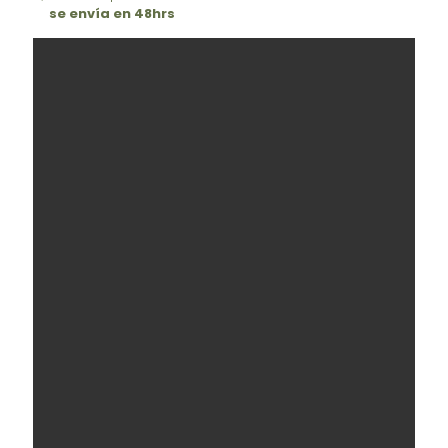
se envía en 48hrs
$175,00.
$145,00.