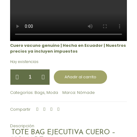
Cuero vacuno genuino | Hecha en Ecuador | Nuestros
precios ya incluyen impuestos
Hay existencias
Juli
Añadir al carrito
-
Tote
bag
Categorías:
Bags
,
Moda
Marca:
Nômade
Ejecutiva
XL
-
Compartir
Negra
cantidad
Descripción
TOTE BAG EJECUTIVA CUERO –